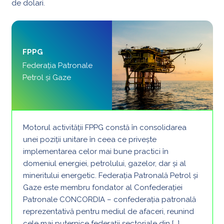
de dolari.
FPPG
Federația Patronale
Petrol și Gaze
Motorul activității FPPG constă în consolidarea
unei poziții unitare în ceea ce privește
implementarea celor mai bune practici în
domeniul energiei, petrolului, gazelor, dar și al
mineritului energetic. Federaţia Patronală Petrol şi
Gaze este membru fondator al Confederaţiei
Patronale CONCORDIA – confederația patronală
reprezentativă pentru mediul de afaceri, reunind
cele mai puternice federații sectoriale din […]