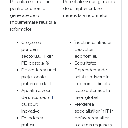
Potențiale beneficii
Potențiale riscuri generate
pentru economie
de o implementare
generate de o
nereușită a reformelor
implementare reușită a
reformelor
Creșterea
Încetinirea ritmului
ponderii
dezvoltării
sectorului IT din
economiei.
PIB peste 15%
Securitate:
Dezvoltarea unei
Dependența de
piețe locale
soluții software în
puternice de IT
economie din alte
Apariția a zeci
state puternice la
de
unicorn-uri
[1]
,
nivel global.
cu soluții
Pierderea
inovative
specialiștilor în IT în
Extinderea
defavoarea altor
puterii
state din regiune și