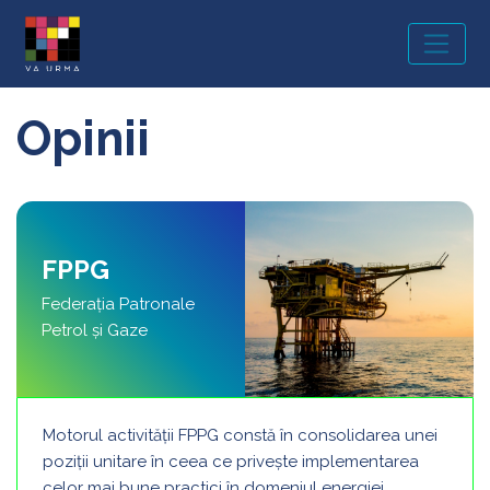
MAIN NAVIGATION
Opinii
FPPG
Federația Patronale
Petrol și Gaze
Motorul activității FPPG constă în consolidarea unei
poziții unitare în ceea ce privește implementarea
celor mai bune practici în domeniul energiei,